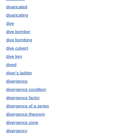
divaricated
divaricating
dive
dive bomber
dive bombing
dive culvert
dive key
dived
diver's ladder
divergence
divergence condition
divergence factor
divergence of a series
divergence theorem
divergence zone
divergency