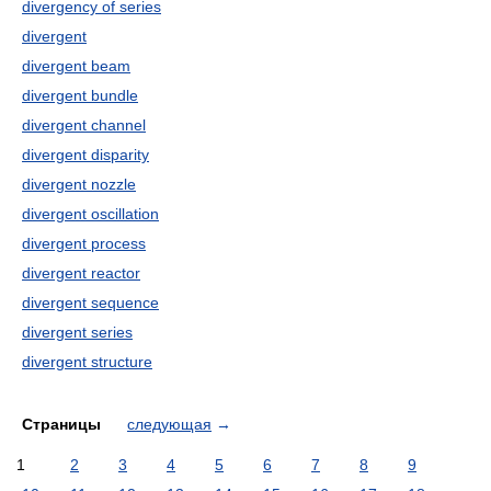
divergency of series
divergent
divergent beam
divergent bundle
divergent channel
divergent disparity
divergent nozzle
divergent oscillation
divergent process
divergent reactor
divergent sequence
divergent series
divergent structure
Страницы
следующая
→
1
2
3
4
5
6
7
8
9